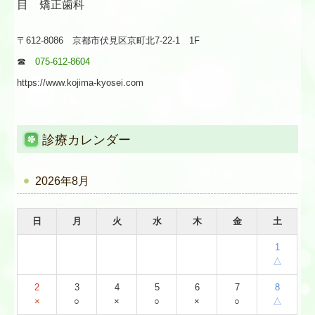
目 矯正歯科
〒612-8086 京都市伏見区京町北7-22-1 1F
☎
075-612-8604
https://www.kojima-kyosei.com
診療カレンダー
2026年8月
日
月
火
水
木
金
土
1
△
2
3
4
5
6
7
8
×
○
×
○
×
○
△