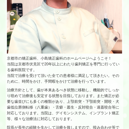
京都市の矯正歯科、小島矯正歯科のホームページへようこそ！
当院は京都市伏見区で20年以上にわたり歯列矯正を専門に行ってい
る歯科医院です。
当院で治療を受けて頂いた全ての患者様に満足して頂きたい。その
ために、時間をかけ、手間暇をかけて治療を行っています。
治療方針として、歯が本来あるべき状態に移動し、機能的でしっか
り咬めて治療後も安定する状態を目指しております。また矯正が必
要な歯並びにも多くの種類があり、上顎前突・下顎前突・開咬・犬
歯低位唇側転移（八重歯）・舌癖・叢生・反対咬合・過蓋咬合等に
対応しております。当院は、デイモンシステム、インプラント矯正
等、様々な治療法に対応しております。
院長が長年の経験を生かして治療を致しますので、咬み合わせ等で