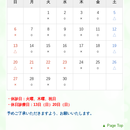
日
月
火
水
木
金
土
1
2
3
4
5
×
○
×
○
△
6
7
8
9
10
11
12
×
○
×
○
×
○
△
13
14
15
16
17
18
19
△
○
×
○
×
○
△
20
21
22
23
24
25
26
△
×
×
×
×
○
△
27
28
29
30
×
○
×
○
・
休診日：火曜、木曜、祝日
・
休日診療日：
13日（日）20日（日）
予めご了承いただきますよう、お願いいたします。
▲ Page Top